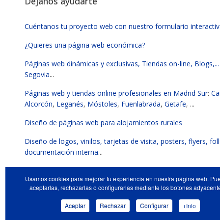
Déjanos ayudarte
Cuéntanos tu proyecto web con nuestro formulario interacti
¿Quieres una página web económica?
Páginas web dinámicas y exclusivas, Tiendas on-line, Blogs,...
Segovia
...
Páginas web y tiendas online profesionales en Madrid Sur
:
Ca
Alcorcón
,
Leganés
,
Móstoles
,
Fuenlabrada
,
Getafe
, ...
Diseño de páginas web para alojamientos rurales
Diseño de logos, vinilos, tarjetas de visita, posters, flyers, fol
documentación interna
...
Optimizamos el posicionamiento SEO y GEO de tu página we
Usamos cookies para mejorar tu experiencia en nuestra página web. Pu
aceptarlas, rechazarlas o configurarlas mediante los botones adyacent
Aceptar
Rechazar
Configurar
+Info
©2013-2026.
Páginas web y tiendas on-line
|
Mark