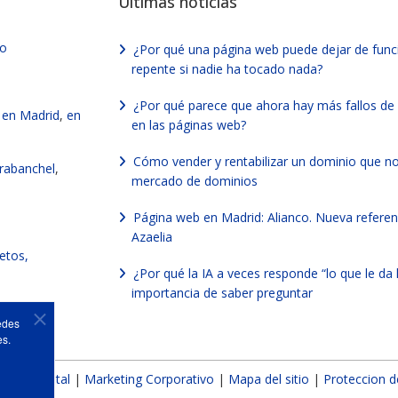
Últimas noticias
vo
¿Por qué una página web puede dejar de func
repente si nadie ha tocado nada?
¿Por qué parece que ahora hay más fallos de
en Madrid
,
en
en las páginas web?
Cómo vender y rentabilizar un dominio que no
rabanchel
,
mercado de dominios
Página web en Madrid: Alianco. Nueva referen
Azaelia
letos,
¿Por qué la IA a veces responde “lo que le da 
importancia de saber preguntar
b
edes
es.
eting Digital
|
Marketing Corporativo
|
Mapa del sitio
|
Proteccion d