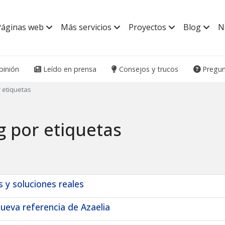
Páginas web
Más servicios
Proyectos
Blog
N
inión
Leído en prensa
Consejos y trucos
Pregun
 etiquetas
g por etiquetas
s y soluciones reales
ueva referencia de Azaelia