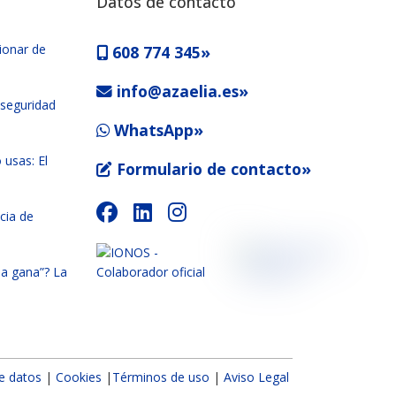
Datos de contacto
ionar de
608 774 345»
info@azaelia.es»
 seguridad
WhatsApp»
 usas: El
Formulario de contacto»
cia de
la gana”? La
e datos
|
Cookies
|
Términos de uso
|
Aviso Legal