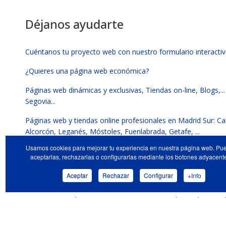
Déjanos ayudarte
Cuéntanos tu proyecto web con nuestro formulario interacti
¿Quieres una página web económica?
Páginas web dinámicas y exclusivas, Tiendas on-line, Blogs,...
Segovia
...
Páginas web y tiendas online profesionales en Madrid Sur
:
Ca
Alcorcón
,
Leganés
,
Móstoles
,
Fuenlabrada
,
Getafe
, ...
Usamos cookies para mejorar tu experiencia en nuestra página web. Pu
Diseño de páginas web para alojamientos rurales
aceptarlas, rechazarlas o configurarlas mediante los botones adyacent
Diseño de logos, vinilos, tarjetas de visita, posters, flyers, fol
Aceptar
Rechazar
Configurar
+Info
documentación interna
...
Optimizamos el posicionamiento SEO y GEO de tu página we