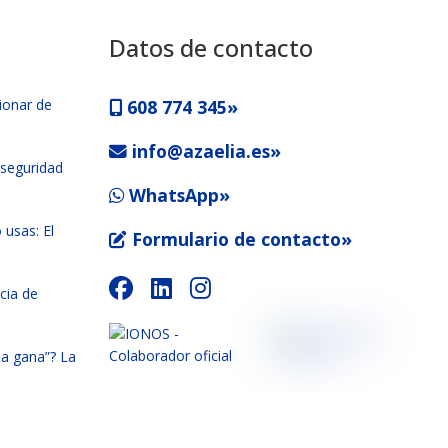
Datos de contacto
ionar de
608 774 345»
info@azaelia.es»
 seguridad
WhatsApp»
 usas: El
Formulario de contacto»
cia de
la gana”? La