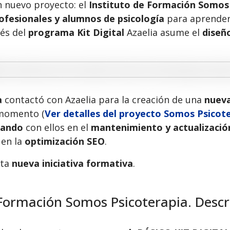
n nuevo proyecto: el
Instituto de Formación Somos
ofesionales y alumnos de psicología
para aprender
vés del
programa Kit Digital
Azaelia asume el
diseñ
a
contactó con Azaelia para la creación de una
nuev
 momento (
Ver detalles del proyecto Somos Psicot
rando
con ellos en el
mantenimiento y actualizació
 en la
optimización SEO
.
sta
nueva iniciativa formativa
.
Formación Somos Psicoterapia. Descr