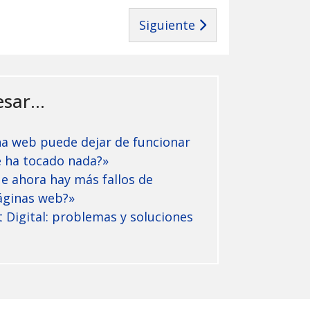
Artículo siguiente: Página w
Siguiente
sar...
na web puede dejar de funcionar
e ha tocado nada?»
e ahora hay más fallos de
áginas web?»
t Digital: problemas y soluciones