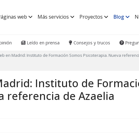
Páginas web
Más servicios
Proyectos
Blog
N
inión
Leído en prensa
Consejos y trucos
Pregun
b en Madrid: Instituto de Formación Somos Psicoterapia. Nueva referenci
adrid: Instituto de Formac
a referencia de Azaelia