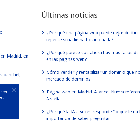
Últimas noticias
vo
¿Por qué una página web puede dejar de func
repente si nadie ha tocado nada?
¿Por qué parece que ahora hay más fallos de
en Madrid
,
en
en las páginas web?
Cómo vender y rentabilizar un dominio que no
rabanchel
,
mercado de dominios
edes
Página web en Madrid: Alianco. Nueva referen
es.
Azaelia
letos,
¿Por qué la IA a veces responde “lo que le da 
importancia de saber preguntar
b