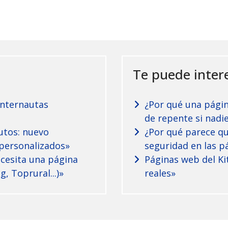
govia: Casa La Isi. Nueva referencia de Azaelia
Te puede intere
internautas
¿Por qué una pági
de repente si nadi
utos: nuevo
¿Por qué parece qu
personalizados»
seguridad en las p
ecesita una página
Páginas web del Ki
, Toprural...)»
reales»