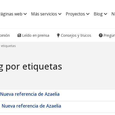
Páginas web
Más servicios
Proyectos
Blog
N
inión
Leído en prensa
Consejos y trucos
Pregun
 etiquetas
g por etiquetas
 Nueva referencia de Azaelia
. Nueva referencia de Azaelia