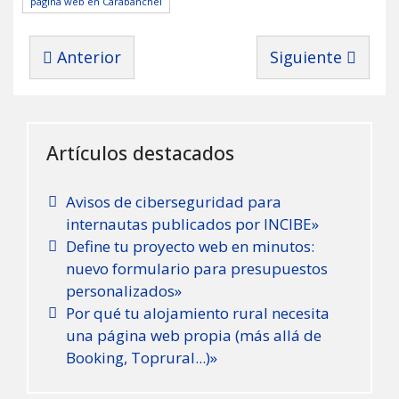
página web en Carabanchel
Artículo anterior: Azaelia ya opera en Trocob
Artículo siguient
Anterior
Siguiente
Artículos destacados
Avisos de ciberseguridad para
internautas publicados por INCIBE»
Define tu proyecto web en minutos:
nuevo formulario para presupuestos
personalizados»
Por qué tu alojamiento rural necesita
una página web propia (más allá de
Booking, Toprural...)»