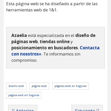
Esta página web se ha diseñado a partir de las
herramientas web de 1&1.
Azaelia
está especializada en el
diseño de
páginas web
,
tiendas online
y
posicionamiento en buscadores
.
Contacta
con nosotros»
. Te informamos sin
compromiso.
diseño web
página web
páginas web en Segovia
página web en Segovia
Artículo anterior: Página web en Madrid: Toná
Artículo siguien
Anterior
Siguiente