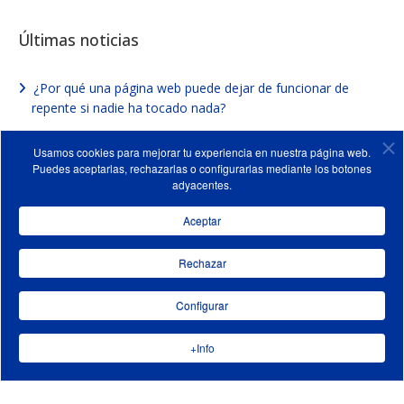
Últimas noticias
¿Por qué una página web puede dejar de funcionar de
repente si nadie ha tocado nada?
¿Por qué parece que ahora hay más fallos de seguridad en
Usamos cookies para mejorar tu experiencia en nuestra página web.
las páginas web?
Puedes aceptarlas, rechazarlas o configurarlas mediante los botones
adyacentes.
Cómo vender y rentabilizar un dominio que no usas: El
mercado de dominios
Aceptar
Página web en Madrid: Alianco. Nueva referencia de Azaelia
Rechazar
¿Por qué la IA a veces responde “lo que le da la gana”? La
Configurar
importancia de saber preguntar
+Info
©2013-2026.
Páginas web y tiendas on-line
|
Marketing
Digital
|
Marketing Corporativo
|
Mapa del sitio
|
Proteccion