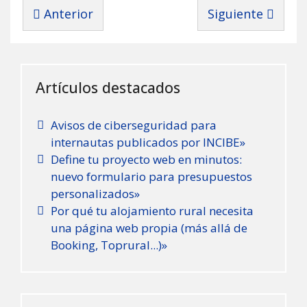
Artículo anterior: Página web en Madrid: Alian
Artículo siguien
Anterior
Siguiente
Artículos destacados
Avisos de ciberseguridad para
internautas publicados por INCIBE»
Define tu proyecto web en minutos:
nuevo formulario para presupuestos
personalizados»
Por qué tu alojamiento rural necesita
una página web propia (más allá de
Booking, Toprural...)»