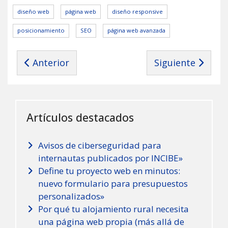
diseño web
página web
diseño responsive
posicionamiento
SEO
página web avanzada
Artículo anterior: ATENCIÓN: Phishing en corr
Artículo siguien
Anterior
Siguiente
Artículos destacados
Avisos de ciberseguridad para
internautas publicados por INCIBE»
Define tu proyecto web en minutos:
nuevo formulario para presupuestos
personalizados»
Por qué tu alojamiento rural necesita
una página web propia (más allá de