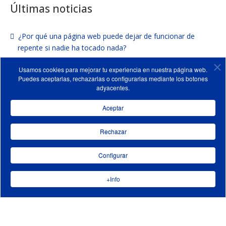
Últimas noticias
¿Por qué una página web puede dejar de funcionar de
repente si nadie ha tocado nada?
¿Por qué parece que ahora hay más fallos de seguridad en
Usamos cookies para mejorar tu experiencia en nuestra página web.
Puedes aceptarlas, rechazarlas o configurarlas mediante los botones
las páginas web?
adyacentes.
Cómo vender y rentabilizar un dominio que no usas: El
Aceptar
mercado de dominios
Rechazar
Página web en Madrid: Alianco. Nueva referencia de Azaelia
¿Por qué la IA a veces responde “lo que le da la gana”? La
Configurar
importancia de saber preguntar
+Info
©2013-2026.
Páginas web y tiendas on-line
|
Marketing
Digital
|
Marketing Corporativo
|
Mapa del sitio
|
Proteccion
de datos
|
Cookies
|
Términos de uso
|
Aviso Legal