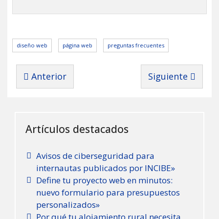
diseño web
página web
preguntas frecuentes
Artículo anterior: ¿Por qué una página web pu
Artículo siguien
Anterior
Siguiente
Artículos destacados
Avisos de ciberseguridad para
internautas publicados por INCIBE»
Define tu proyecto web en minutos:
nuevo formulario para presupuestos
personalizados»
Por qué tu alojamiento rural necesita